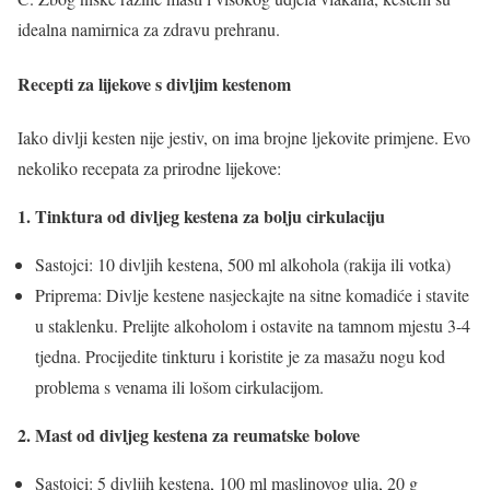
idealna namirnica za zdravu prehranu.
Recepti za lijekove s divljim kestenom
Iako divlji kesten nije jestiv, on ima brojne ljekovite primjene. Evo
nekoliko recepata za prirodne lijekove:
1. Tinktura od divljeg kestena za bolju cirkulaciju
Sastojci: 10 divljih kestena, 500 ml alkohola (rakija ili votka)
Priprema: Divlje kestene nasjeckajte na sitne komadiće i stavite
u staklenku. Prelijte alkoholom i ostavite na tamnom mjestu 3-4
tjedna. Procijedite tinkturu i koristite je za masažu nogu kod
problema s venama ili lošom cirkulacijom.
2. Mast od divljeg kestena za reumatske bolove
Sastojci: 5 divljih kestena, 100 ml maslinovog ulja, 20 g