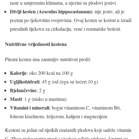
raste u umjerenim klimama, a njezini su plodovi jestivi.
Divlji kesten (Aesculus hippocastanum)
: nije jestiv, ali je
poznat po ljekovitim svojstvima. Ovaj kesten se koristi u izradi
prirodnih lijekova za cirkulaciju, vene i reumatske bolesti.
Nutritivne vrijednosti kestena
Pitomi kesten ima zanimljiv nutritivni profil:
Kalorije
: oko 200 kcal na 100 g
Ugljikohidrati
: 45 g (od čega su šećeri 10 g)
Bjelančevine
: 2 g
Masti
: 1 g (nisko u mastima)
Vitamini i minerali
: bogat vitaminom C, vitaminom B6,
folnom kiselinom, željezom, kalijem i magnezijem
Kesteni su jedan od rijetkih orašastih plodova koji sadrže vitamin
C. Zbog niske razine masti i visokog udjela vlakana, kesteni su