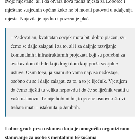
svoje mještane, ali i da otvara nova radna mjesta za Loborce i
mještane susjednih općina kako ne bi morali putovati u udaljenija
mjesta. Najavila je ujedno i povećanje plaća.
– Zadovoljan, kvalitetan čovjek mora biti dobro plaćen, svi
ćemo se dalje zalagati i za to, ali i za daljnje razvijanje
komunalnih i infrastrukturnih projekata koji su potrebni za
ovakav dom ili bilo koji drugi dom koji pruža socijalne
usluge. Osim toga, ja znam što vama najviše nedostaje,
osobno ću se i dalje zalagati za to, a to je liječnik. Vjerujem
da ćemo riješiti tu veliku nepravdu i da će se liječnik vratiti u
vašu ustanovu. To nije hobi ni hir, to je ono osnovno što vi
trebate imati – istaknula je Jembrih.
Lobor-grad: prva ustanova koja je omogućila organizirano
stanovanje za osobe s mentalnim teškoćama