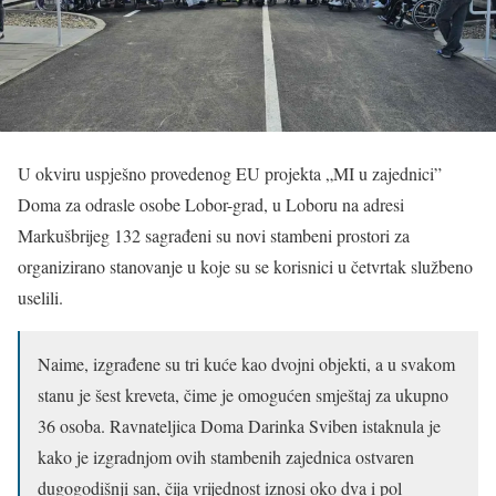
U okviru uspješno provedenog EU projekta „MI u zajednici”
Doma za odrasle osobe Lobor-grad, u Loboru na adresi
Markušbrijeg 132 sagrađeni su novi stambeni prostori za
organizirano stanovanje u koje su se korisnici u četvrtak službeno
uselili.
Naime, izgrađene su tri kuće kao dvojni objekti, a u svakom
stanu je šest kreveta, čime je omogućen smještaj za ukupno
36 osoba. Ravnateljica Doma Darinka Sviben istaknula je
kako je izgradnjom ovih stambenih zajednica ostvaren
dugogodišnji san, čija vrijednost iznosi oko dva i pol