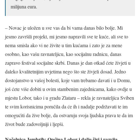
milijuna eura.
– Novac je uložen u sve vas da bi vama danas bilo bolje. Mi
jesmo završili projekt, mi jesmo napravili sve te kuće, ali sve to
nema smisla ako vi ne živite u tim kućama i zato je za mene
osobno, kao vašu ravnateljicu, kao socijalnu radnicu, danas
zapravo festival socijalne skrbi. Danas je dan otkad ćete živjeti u
daleko kvalitetnijim uvjetima nego što ste živjeli dosad. Jedno
dostojanstvo u vašoj bolesti, koje vam trebamo davati i u Domu,
još ćete više dobiti u ovim stambenim zajednicama, kako ovdje u
mjestu Lobor, tako i u gradu Zlataru – rekla je ravnateljica Sviben
te svim korisnicima poručila da će ih i nadalje podržavati te im
omogućiti da žive bolje, da ostvaruju svoja ljudska prava te da im
život bude zadovoljniji i ljepši.
Načelnica Jembrih:
Općina Lobor i dalje širi i razvija