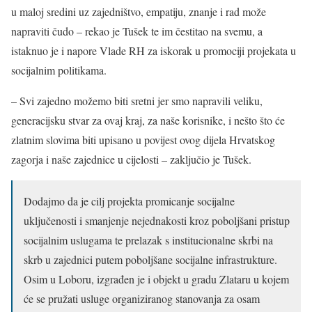
u maloj sredini uz zajedništvo, empatiju, znanje i rad može
napraviti čudo – rekao je Tušek te im čestitao na svemu, a
istaknuo je i napore Vlade RH za iskorak u promociji projekata u
socijalnim politikama.
– Svi zajedno možemo biti sretni jer smo napravili veliku,
generacijsku stvar za ovaj kraj, za naše korisnike, i nešto što će
zlatnim slovima biti upisano u povijest ovog dijela Hrvatskog
zagorja i naše zajednice u cijelosti – zaključio je Tušek.
Dodajmo da je cilj projekta promicanje socijalne
uključenosti i smanjenje nejednakosti kroz poboljšani pristup
socijalnim uslugama te prelazak s institucionalne skrbi na
skrb u zajednici putem poboljšane socijalne infrastrukture.
Osim u Loboru, izgrađen je i objekt u gradu Zlataru u kojem
će se pružati usluge organiziranog stanovanja za osam