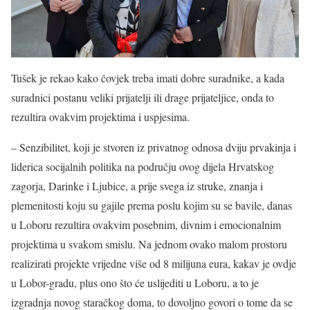
Tušek je rekao kako čovjek treba imati dobre suradnike, a kada
suradnici postanu veliki prijatelji ili drage prijateljice, onda to
rezultira ovakvim projektima i uspjesima.
– Senzibilitet, koji je stvoren iz privatnog odnosa dviju prvakinja i
liderica socijalnih politika na području ovog dijela Hrvatskog
zagorja, Darinke i Ljubice, a prije svega iz struke, znanja i
plemenitosti koju su gajile prema poslu kojim su se bavile, danas
u Loboru rezultira ovakvim posebnim, divnim i emocionalnim
projektima u svakom smislu. Na jednom ovako malom prostoru
realizirati projekte vrijedne više od 8 milijuna eura, kakav je ovdje
u Lobor-gradu, plus ono što će uslijediti u Loboru, a to je
izgradnja novog staračkog doma, to dovoljno govori o tome da se