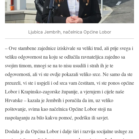
Ljubica Jembrih, načelnica Općine Lobor
– Ove stambene zajednice iziskivale su veliki trud, ali prije svega i
veliku odgovornost na koju se odlučila ravnateljica zajedno sa
svojim timom, mnogi se na to nisu usudili i strah ih je te
odgovornosti, ali vi ste ovdje pokazali veliko srce. Ne samo da ste
preuzeli, vi ste i uspjeli i od srca vam čestitam, vi ste ponos općine
Lobor i Krapinsko-zagorske županije, a vjerujem i cijele naše
Hrvatske – kazala je Jembrih i poručila da im, uz veliko
poštovanje, svima kao načelnica Općine Lobor stoji na
raspolaganju za bilo kakvu pomoć, podršku ili savjet.
Dodala je da Općina Lobor i dalje širi i razvija socijalne usluge za