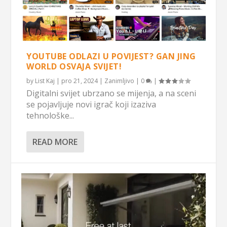
YOUTUBE ODLAZI U POVIJEST? GAN JING
WORLD OSVAJA SVIJET!
by
List Kaj
|
pro 21, 2024
|
Zanimljivo
|
0
|
Digitalni svijet ubrzano se mijenja, a na sceni
se pojavljuje novi igrač koji izaziva
tehnološke...
READ MORE