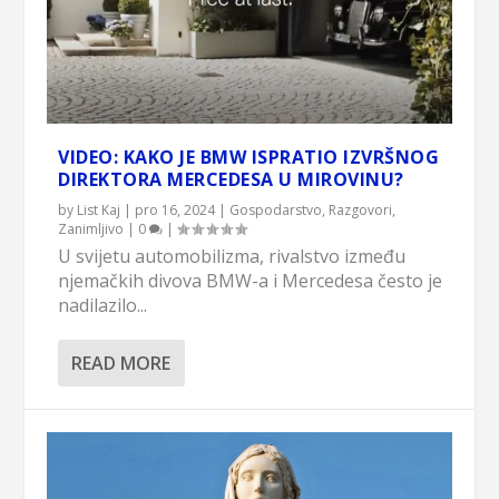
VIDEO: KAKO JE BMW ISPRATIO IZVRŠNOG
DIREKTORA MERCEDESA U MIROVINU?
by
List Kaj
|
pro 16, 2024
|
Gospodarstvo
,
Razgovori
,
Zanimljivo
|
0
|
U svijetu automobilizma, rivalstvo između
njemačkih divova BMW-a i Mercedesa često je
nadilazilo...
READ MORE