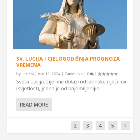
SV. LUCIJA I CJELOGODIŠNJA PROGNOZA
VREMENA
by
List Kaj
|
pro 13, 2024
|
Zanimljivo
|
0
|
Sveta Lucija, čije ime dolazi od latinske riječi lux
(svjetlost), jedna je od najomiljenijih...
READ MORE
1
2
3
4
5