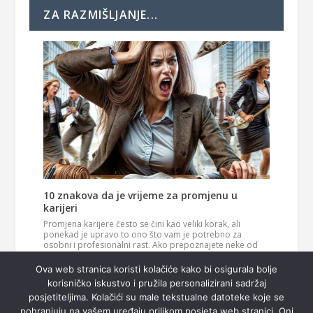
ZA RAZMIŠLJANJE...
10 znakova da je vrijeme za promjenu u
karijeri
Promjena karijere često se čini kao veliki korak, ali
ponekad je upravo to ono što vam je potrebno za
osobni i profesionalni rast. Ako prepoznajete neke od
ovih znakova, možda je vrijeme da razmislite o novom
Pročitaj
smjeru u svom životu. 1. Vaš posao više vas…
Ova web stranica koristi kolačiće kako bi osigurala bolje
više
korisničko iskustvo i pružila personalizirani sadržaj
posjetiteljima. Kolačići su male tekstualne datoteke koje se
pohranjuju na vašem uređaju prilikom posjeta web stranici. Oni