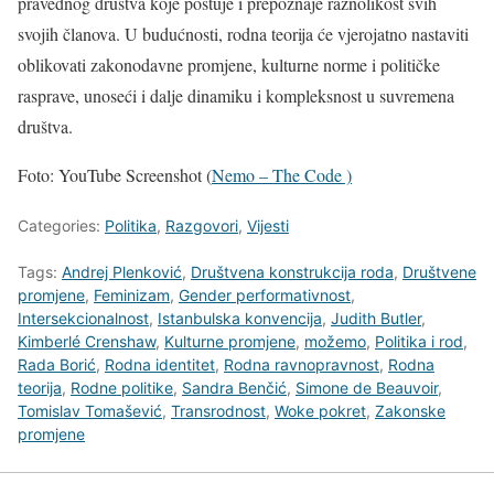
pravednog društva koje poštuje i prepoznaje raznolikost svih
svojih članova. U budućnosti, rodna teorija će vjerojatno nastaviti
oblikovati zakonodavne promjene, kulturne norme i političke
rasprave, unoseći i dalje dinamiku i kompleksnost u suvremena
društva.
Foto: YouTube Screenshot (
Nemo – The Code )
Categories:
Politika
,
Razgovori
,
Vijesti
Tags:
Andrej Plenković
,
Društvena konstrukcija roda
,
Društvene
promjene
,
Feminizam
,
Gender performativnost
,
Intersekcionalnost
,
Istanbulska konvencija
,
Judith Butler
,
Kimberlé Crenshaw
,
Kulturne promjene
,
možemo
,
Politika i rod
,
Rada Borić
,
Rodna identitet
,
Rodna ravnopravnost
,
Rodna
teorija
,
Rodne politike
,
Sandra Benčić
,
Simone de Beauvoir
,
Tomislav Tomašević
,
Transrodnost
,
Woke pokret
,
Zakonske
promjene