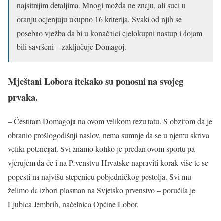
najsitnijim detaljima. Mnogi možda ne znaju, ali suci u
oranju ocjenjuju ukupno 16 kriterija. Svaki od njih se
posebno vježba da bi u konačnici cjelokupni nastup i dojam
bili savršeni – zaključuje Domagoj.
Mještani Lobora itekako su ponosni na svojeg
prvaka.
– Čestitam Domagoju na ovom velikom rezultatu. S obzirom da je
obranio prošlogodišnji naslov, nema sumnje da se u njemu skriva
veliki potencijal. Svi znamo koliko je predan ovom sportu pa
vjerujem da će i na Prvenstvu Hrvatske napraviti korak više te se
popesti na najvišu stepenicu pobjedničkog postolja. Svi mu
želimo da izbori plasman na Svjetsko prvenstvo – poručila je
Ljubica Jembrih, načelnica Općine Lobor.