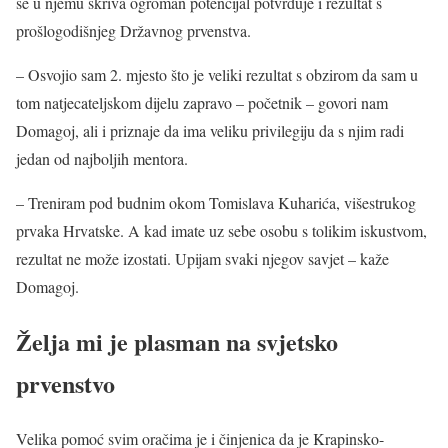
se u njemu skriva ogroman potencijal potvrđuje i rezultat s
prošlogodišnjeg Državnog prvenstva.
– Osvojio sam 2. mjesto što je veliki rezultat s obzirom da sam u
tom natjecateljskom dijelu zapravo – početnik – govori nam
Domagoj, ali i priznaje da ima veliku privilegiju da s njim radi
jedan od najboljih mentora.
– Treniram pod budnim okom Tomislava Kuharića, višestrukog
prvaka Hrvatske. A kad imate uz sebe osobu s tolikim iskustvom,
rezultat ne može izostati. Upijam svaki njegov savjet – kaže
Domagoj.
Želja mi je plasman na svjetsko
prvenstvo
Velika pomoć svim oračima je i činjenica da je Krapinsko-