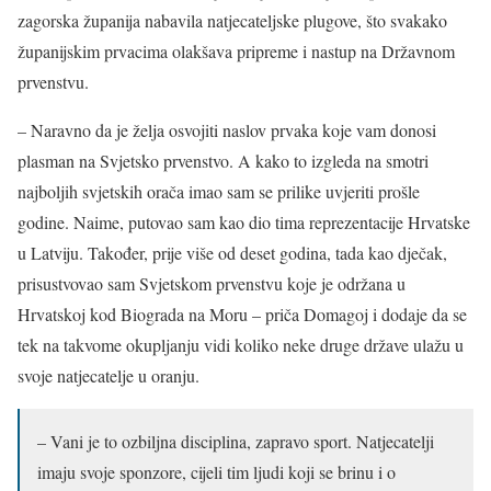
zagorska županija nabavila natjecateljske plugove, što svakako
županijskim prvacima olakšava pripreme i nastup na Državnom
prvenstvu.
– Naravno da je želja osvojiti naslov prvaka koje vam donosi
plasman na Svjetsko prvenstvo. A kako to izgleda na smotri
najboljih svjetskih orača imao sam se prilike uvjeriti prošle
godine. Naime, putovao sam kao dio tima reprezentacije Hrvatske
u Latviju. Također, prije više od deset godina, tada kao dječak,
prisustvovao sam Svjetskom prvenstvu koje je održana u
Hrvatskoj kod Biograda na Moru – priča Domagoj i dodaje da se
tek na takvome okupljanju vidi koliko neke druge države ulažu u
svoje natjecatelje u oranju.
– Vani je to ozbiljna disciplina, zapravo sport. Natjecatelji
imaju svoje sponzore, cijeli tim ljudi koji se brinu i o