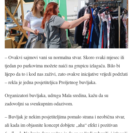
– Ovakvi sajmovi vani su normalna stvar. Skoro svaki mjesec ili
tjedan po parkovima možete naići na grupicu izlagača. Bilo bi
lijepo da to i kod nas zaživi, zato ovakve inicijative vrijedi podržati
– rekla je jedna posjetiteljica Proljetnog buvljaka.
Organizatori buvljaka, udruga Mala sredina, kažu da su
zadovoljni sa sveukupnim odazivom.
– Buvljak je nekim posjetiteljima pomalo strana i neobična stvar,
ali kada im objasnite koncept dobijete „aha“ efekt i pozitivan