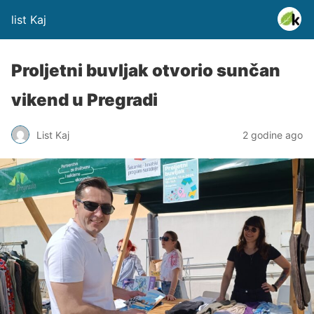
list Kaj
Proljetni buvljak otvorio sunčan
vikend u Pregradi
List Kaj
2 godine ago