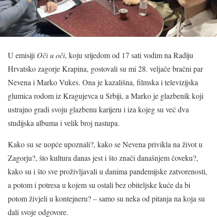
U emisiji
Oči u oči
, koju srijedom od 17 sati vodim na Radiju
Hrvatsko zagorje Krapina, gostovali su mi 28. veljače bračni par
Nevena i Marko Vukes. Ona je kazališna, filmska i televizijska
glumica rodom iz Kragujevca u Srbiji, a Marko je glazbenik koji
ustrajno gradi svoju glazbenu karijeru i iza kojeg su već dva
studijska albuma i velik broj nastupa.
Kako su se uopće upoznali?, kako se Nevena privikla na život u
Zagorju?, što kultura danas jest i što znači današnjem čoveku?,
kako su i što sve proživljavali u danima pandemijske zatvorenosti,
a potom i potresa u kojem su ostali bez obiteljske kuće da bi
potom živjeli u kontejneru? – samo su neka od pitanja na koja su
dali svoje odgovore.