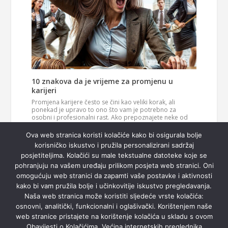
10 znakova da je vrijeme za promjenu u
karijeri
Promjena karijere često se čini kao veliki korak, ali
ponekad je upravo to ono što vam je potrebno za
osobni i profesionalni rast. Ako prepoznajete neke od
ovih znakova, možda je vrijeme da razmislite o novom
Pročitaj
smjeru u svom životu. 1. Vaš posao više vas…
Ova web stranica koristi kolačiće kako bi osigurala bolje
više
korisničko iskustvo i pružila personalizirani sadržaj
posjetiteljima. Kolačići su male tekstualne datoteke koje se
pohranjuju na vašem uređaju prilikom posjeta web stranici. Oni
omogućuju web stranici da zapamti vaše postavke i aktivnosti
kako bi vam pružila bolje i učinkovitije iskustvo pregledavanja.
Naša web stranica može koristiti sljedeće vrste kolačića:
osnovni, analitički, funkcionalni i oglašivački. Korištenjem naše
web stranice pristajete na korištenje kolačića u skladu s ovom
Obavijesti o Kolačićima. Većina internetskih preglednika