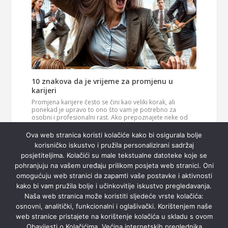
10 znakova da je vrijeme za promjenu u
karijeri
Promjena karijere često se čini kao veliki korak, ali
ponekad je upravo to ono što vam je potrebno za
osobni i profesionalni rast. Ako prepoznajete neke od
ovih znakova, možda je vrijeme da razmislite o novom
Pročitaj
smjeru u svom životu. 1. Vaš posao više vas…
Ova web stranica koristi kolačiće kako bi osigurala bolje
više
korisničko iskustvo i pružila personalizirani sadržaj
posjetiteljima. Kolačići su male tekstualne datoteke koje se
pohranjuju na vašem uređaju prilikom posjeta web stranici. Oni
omogućuju web stranici da zapamti vaše postavke i aktivnosti
kako bi vam pružila bolje i učinkovitije iskustvo pregledavanja.
Naša web stranica može koristiti sljedeće vrste kolačića:
osnovni, analitički, funkcionalni i oglašivački. Korištenjem naše
web stranice pristajete na korištenje kolačića u skladu s ovom
Obavijesti o Kolačićima. Većina internetskih preglednika