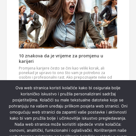
10 znakova da je vrijeme za promjenu u
karijeri
Promjena karijere često se čini kao veliki korak, ali
ponekad je upravo to ono što vam je potrebno za
osobni i profesionalni rast. Ako prepoznajete neke od
ovih znakova, možda je vrijeme da razmislite o novom
Pročitaj
smjeru u svom životu. 1. Vaš posao više vas…
Ova web stranica koristi kolačiće kako bi osigurala bolje
više
korisničko iskustvo i pružila personalizirani sadržaj
posjetiteljima. Kolačići su male tekstualne datoteke koje se
pohranjuju na vašem uređaju prilikom posjeta web stranici. Oni
omogućuju web stranici da zapamti vaše postavke i aktivnosti
kako bi vam pružila bolje i učinkovitije iskustvo pregledavanja.
Naša web stranica može koristiti sljedeće vrste kolačića:
osnovni, analitički, funkcionalni i oglašivački. Korištenjem naše