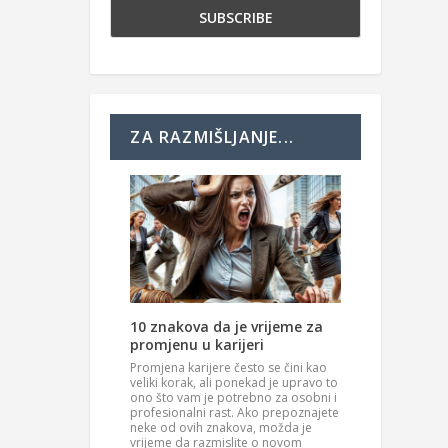
ZA RAZMIŠLJANJE...
10 znakova da je vrijeme za
promjenu u karijeri
Promjena karijere često se čini kao
veliki korak, ali ponekad je upravo to
ono što vam je potrebno za osobni i
profesionalni rast. Ako prepoznajete
neke od ovih znakova, možda je
vrijeme da razmislite o novom