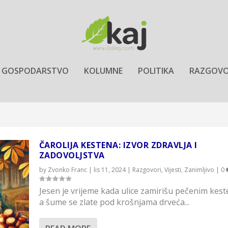
GOSPODARSTVO
KOLUMNE
POLITIKA
RAZGOVO
ČAROLIJA KESTENA: IZVOR ZDRAVLJA I
ZADOVOLJSTVA
by
Zvonko Franc
|
lis 11, 2024
|
Razgovori
,
Vijesti
,
Zanimljivo
|
0
Jesen je vrijeme kada ulice zamirišu pečenim kes
a šume se zlate pod krošnjama drveća...