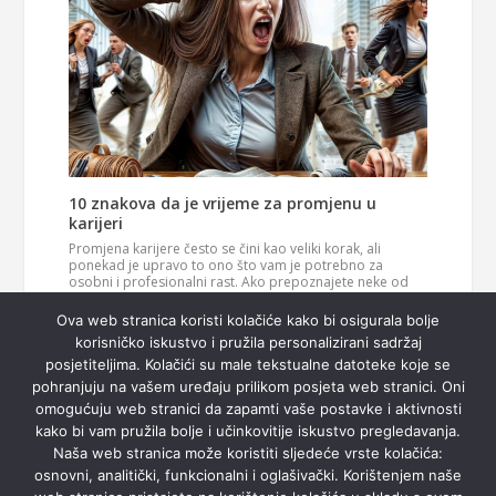
10 znakova da je vrijeme za promjenu u
karijeri
Promjena karijere često se čini kao veliki korak, ali
ponekad je upravo to ono što vam je potrebno za
osobni i profesionalni rast. Ako prepoznajete neke od
ovih znakova, možda je vrijeme da razmislite o novom
Pročitaj
smjeru u svom životu. 1. Vaš posao više vas…
Ova web stranica koristi kolačiće kako bi osigurala bolje
više
korisničko iskustvo i pružila personalizirani sadržaj
posjetiteljima. Kolačići su male tekstualne datoteke koje se
pohranjuju na vašem uređaju prilikom posjeta web stranici. Oni
omogućuju web stranici da zapamti vaše postavke i aktivnosti
kako bi vam pružila bolje i učinkovitije iskustvo pregledavanja.
Naša web stranica može koristiti sljedeće vrste kolačića:
osnovni, analitički, funkcionalni i oglašivački. Korištenjem naše