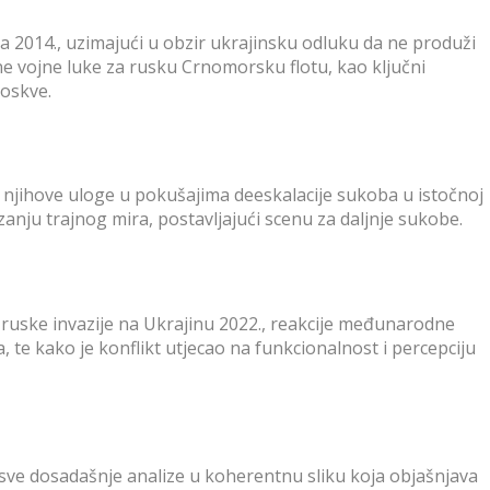
a 2014., uzimajući u obzir ukrajinsku odluku da ne produži
e vojne luke za rusku Crnomorsku flotu, kao ključni
Moskve.
njihove uloge u pokušajima deeskalacije sukoba u istočnoj
izanju trajnog mira, postavljajući scenu za daljnje sukobe.
o ruske invazije na Ukrajinu 2022., reakcije međunarodne
la, te kako je konflikt utjecao na funkcionalnost i percepciju
 sve dosadašnje analize u koherentnu sliku koja objašnjava