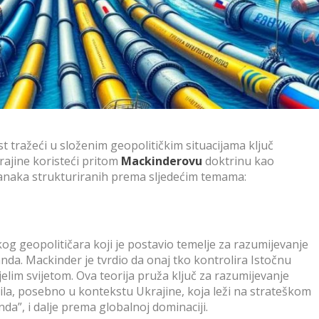
t tražeći u složenim geopolitičkim situacijama ključ
rajine koristeći pritom
Mackinderovu
doktrinu kao
članaka strukturiranih prema sljedećim temama:
g geopolitičara koji je postavio temelje za razumijevanje
anda. Mackinder je tvrdio da onaj tko kontrolira Istočnu
elim svijetom. Ova teorija pruža ključ za razumijevanje
 sila, posebno u kontekstu Ukrajine, koja leži na strateškom
a”, i dalje prema globalnoj dominaciji.