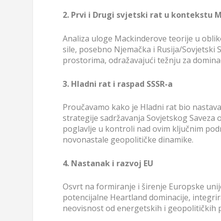
2. Prvi i Drugi svjetski rat u kontekstu
Analiza uloge Mackinderove teorije u obliko
sile, posebno Njemačka i Rusija/Sovjetski S
prostorima, odražavajući težnju za domin
3. Hladni rat i raspad SSSR-a
Proučavamo kako je Hladni rat bio nastava
strategije sadržavanja Sovjetskog Saveza 
poglavlje u kontroli nad ovim ključnim pod
novonastale geopolitičke dinamike.
4. Nastanak i razvoj EU
Osvrt na formiranje i širenje Europske uni
potencijalne Heartland dominacije, integrir
neovisnost od energetskih i geopolitičkih p