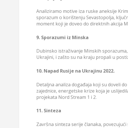
Analiziramo motive iza ruske aneksije Krim
sporazum o korištenju Sevastopolja, ključn
moment koji je doveo do direktnih akcija 
9. Sporazumi iz Minska
Dubinsko istraživanje Minskih sporazuma, 
Ukrajini, i zašto su na kraju propali u post
10. Napad Rusije na Ukrajinu 2022.
Detaljna analiza događaja koji su doveli d
zajednice, energetske krize koja je uslijedi
projekata Nord Stream 1 i 2.
11. Sinteza
Završna sinteza serije članaka, povezujući