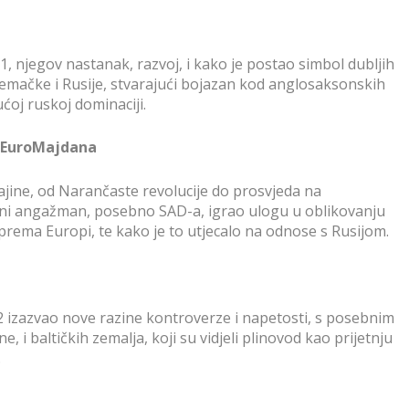
, njegov nastanak, razvoj, i kako je postao simbol dubljih
jemačke i Rusije, stvarajući bojazan kod anglosaksonskih
oj ruskoj dominaciji.
o EuroMajdana
jine, od Narančaste revolucije do prosvjeda na
ni angažman, posebno SAD-a, igrao ulogu u oblikovanju
e prema Europi, te kako je to utjecalo na odnose s Rusijom.
 izazvao nove razine kontroverze i napetosti, s posebnim
e, i baltičkih zemalja, koji su vidjeli plinovod kao prijetnju
.