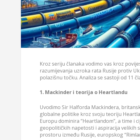
Kroz seriju članaka vodimo vas kroz povijes
razumijevanja uzroka rata Rusije protiv Uk
polazišnu točku. Analiza se sastoji od 11 
1. Mackinder i teorija o Heartlandu
Uvodimo Sir Halforda Mackindera, britansko
globalne politike kroz svoju teoriju Heartl
Europu dominira “Heartlandom”, a time i cij
geopolitičkih napetosti i aspiracija velikih
prostoru između Rusije, europskog “Rimland