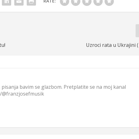
RATE:
tu!
Uzroci rata u Ukrajini (1
 pisanja bavim se glazbom. Pretplatite se na moj kanal
m/@franzjosefmusik