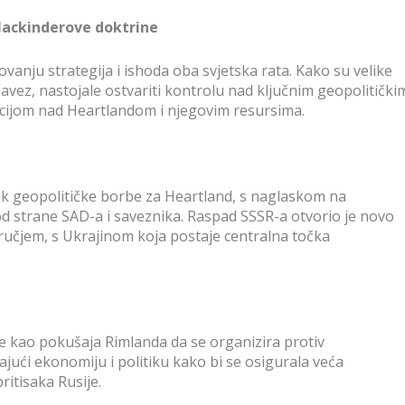
 Mackinderove doktrine
vanju strategija i ishoda oba svjetska rata. Kako su velike
avez, nastojale ostvariti kontrolu nad ključnim geopolitički
acijom nad Heartlandom i njegovim resursima.
k geopolitičke borbe za Heartland, s naglaskom na
od strane SAD-a i saveznika. Raspad SSSR-a otvorio je novo
ručjem, s Ukrajinom koja postaje centralna točka
je kao pokušaja Rimlanda da se organizira protiv
ajući ekonomiju i politiku kako bi se osigurala veća
ritisaka Rusije.