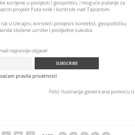
 korijene u povijesti i geopolitici, i moguće putanje za
 njezin projekt Puta svile i kontrole nad Tajvanom.
at u Ukrajini, koristeći povijesni kontekst, geopolitičku
asnila složene uzroke i posljedice sukoba.
mail najnovije objave!
vaćam pravila privatnosti
Foto: Ilustracija generirana pomoću UI