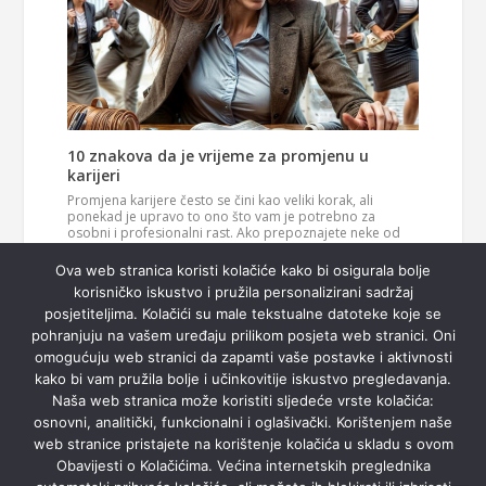
10 znakova da je vrijeme za promjenu u
karijeri
Promjena karijere često se čini kao veliki korak, ali
ponekad je upravo to ono što vam je potrebno za
osobni i profesionalni rast. Ako prepoznajete neke od
ovih znakova, možda je vrijeme da razmislite o novom
Pročitaj
smjeru u svom životu. 1. Vaš posao više vas…
Ova web stranica koristi kolačiće kako bi osigurala bolje
više
korisničko iskustvo i pružila personalizirani sadržaj
posjetiteljima. Kolačići su male tekstualne datoteke koje se
pohranjuju na vašem uređaju prilikom posjeta web stranici. Oni
omogućuju web stranici da zapamti vaše postavke i aktivnosti
kako bi vam pružila bolje i učinkovitije iskustvo pregledavanja.
Naša web stranica može koristiti sljedeće vrste kolačića:
osnovni, analitički, funkcionalni i oglašivački. Korištenjem naše
web stranice pristajete na korištenje kolačića u skladu s ovom
Obavijesti o Kolačićima. Većina internetskih preglednika