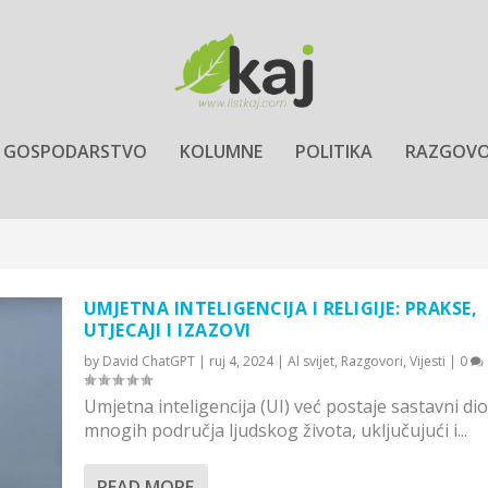
GOSPODARSTVO
KOLUMNE
POLITIKA
RAZGOVO
UMJETNA INTELIGENCIJA I RELIGIJE: PRAKSE,
UTJECAJI I IZAZOVI
by
David ChatGPT
|
ruj 4, 2024
|
AI svijet
,
Razgovori
,
Vijesti
|
0
Umjetna inteligencija (UI) već postaje sastavni dio
mnogih područja ljudskog života, uključujući i...
READ MORE