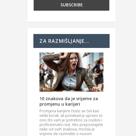
ZA RAZMIŠLJANJE...
10 znakova da je vrijeme za
promjenu u karijeri
Promjena karijere često se čini kao
veliki korak, ali ponekad je upravo to
ono što vam je potrebno za osobni i
profesionalni rast. Ako prepoznajete
neke od ovih znakova, možda je
vrijeme da razmislite o novom