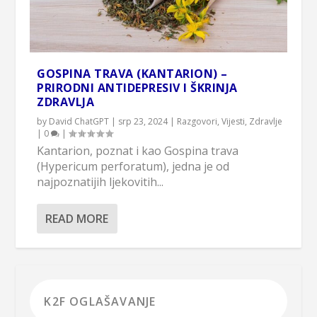
GOSPINA TRAVA (KANTARION) –
PRIRODNI ANTIDEPRESIV I ŠKRINJA
ZDRAVLJA
by
David ChatGPT
|
srp 23, 2024
|
Razgovori
,
Vijesti
,
Zdravlje
|
0
|
Kantarion, poznat i kao Gospina trava
(Hypericum perforatum), jedna je od
najpoznatijih ljekovitih...
READ MORE