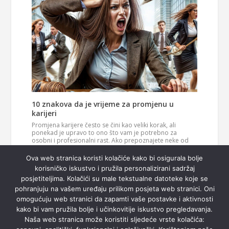
10 znakova da je vrijeme za promjenu u
karijeri
Promjena karijere često se čini kao veliki korak, ali
ponekad je upravo to ono što vam je potrebno za
osobni i profesionalni rast. Ako prepoznajete neke od
ovih znakova, možda je vrijeme da razmislite o novom
Pročitaj
smjeru u svom životu. 1. Vaš posao više vas…
Ova web stranica koristi kolačiće kako bi osigurala bolje
više
korisničko iskustvo i pružila personalizirani sadržaj
posjetiteljima. Kolačići su male tekstualne datoteke koje se
pohranjuju na vašem uređaju prilikom posjeta web stranici. Oni
omogućuju web stranici da zapamti vaše postavke i aktivnosti
kako bi vam pružila bolje i učinkovitije iskustvo pregledavanja.
Naša web stranica može koristiti sljedeće vrste kolačića: