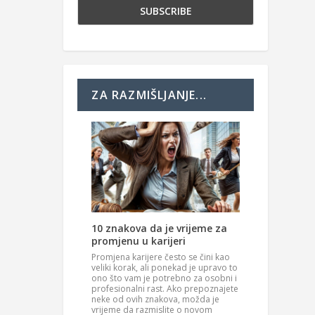
ZA RAZMIŠLJANJE...
10 znakova da je vrijeme za
promjenu u karijeri
Promjena karijere često se čini kao
veliki korak, ali ponekad je upravo to
ono što vam je potrebno za osobni i
profesionalni rast. Ako prepoznajete
neke od ovih znakova, možda je
vrijeme da razmislite o novom