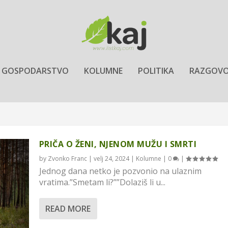
GOSPODARSTVO
KOLUMNE
POLITIKA
RAZGOVO
PRIČA O ŽENI, NJENOM MUŽU I SMRTI
by
Zvonko Franc
|
velj 24, 2024
|
Kolumne
|
0
|
Jednog dana netko je pozvonio na ulaznim
vratima.”Smetam li?””Dolaziš li u...
READ MORE