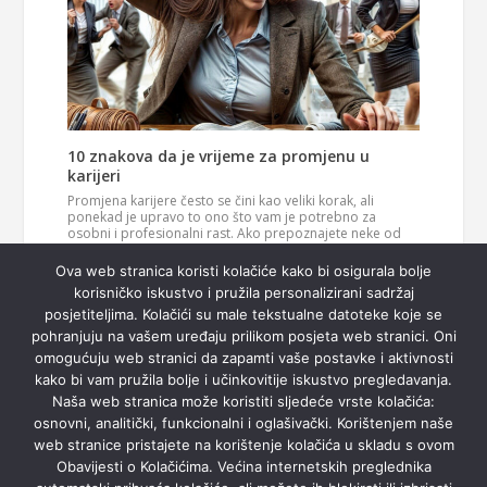
10 znakova da je vrijeme za promjenu u
karijeri
Promjena karijere često se čini kao veliki korak, ali
ponekad je upravo to ono što vam je potrebno za
osobni i profesionalni rast. Ako prepoznajete neke od
ovih znakova, možda je vrijeme da razmislite o novom
Pročitaj
smjeru u svom životu. 1. Vaš posao više vas…
Ova web stranica koristi kolačiće kako bi osigurala bolje
više
korisničko iskustvo i pružila personalizirani sadržaj
posjetiteljima. Kolačići su male tekstualne datoteke koje se
pohranjuju na vašem uređaju prilikom posjeta web stranici. Oni
omogućuju web stranici da zapamti vaše postavke i aktivnosti
kako bi vam pružila bolje i učinkovitije iskustvo pregledavanja.
Naša web stranica može koristiti sljedeće vrste kolačića:
osnovni, analitički, funkcionalni i oglašivački. Korištenjem naše
web stranice pristajete na korištenje kolačića u skladu s ovom
Obavijesti o Kolačićima. Većina internetskih preglednika