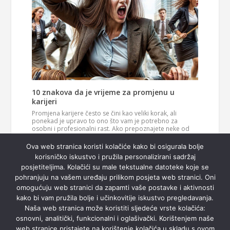
10 znakova da je vrijeme za promjenu u
karijeri
Promjena karijere često se čini kao veliki korak, ali
ponekad je upravo to ono što vam je potrebno za
osobni i profesionalni rast. Ako prepoznajete neke od
ovih znakova, možda je vrijeme da razmislite o novom
Pročitaj
smjeru u svom životu. 1. Vaš posao više vas…
Ova web stranica koristi kolačiće kako bi osigurala bolje
više
korisničko iskustvo i pružila personalizirani sadržaj
posjetiteljima. Kolačići su male tekstualne datoteke koje se
pohranjuju na vašem uređaju prilikom posjeta web stranici. Oni
omogućuju web stranici da zapamti vaše postavke i aktivnosti
kako bi vam pružila bolje i učinkovitije iskustvo pregledavanja.
Naša web stranica može koristiti sljedeće vrste kolačića:
osnovni, analitički, funkcionalni i oglašivački. Korištenjem naše
web stranice pristajete na korištenje kolačića u skladu s ovom