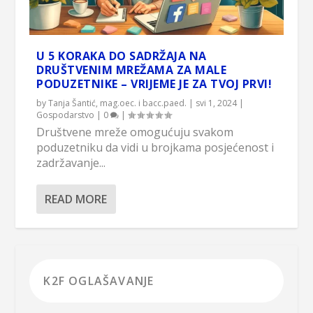
U 5 KORAKA DO SADRŽAJA NA
DRUŠTVENIM MREŽAMA ZA MALE
PODUZETNIKE – VRIJEME JE ZA TVOJ PRVI!
by
Tanja Šantić, mag.oec. i bacc.paed.
|
svi 1, 2024
|
Gospodarstvo
|
0
|
Društvene mreže omogućuju svakom
poduzetniku da vidi u brojkama posjećenost i
zadržavanje...
READ MORE