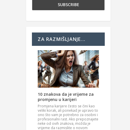
ZA RAZMIŠLJANJE...
10 znakova da je vrijeme za
promjenu u karijeri
Promjena karijere često se čini kao
veliki korak, ali ponekad je upravo to
ono što vam je potrebno za osobni i
profesionalni rast. Ako prepoznajete
neke od ovih znakova, možda je
vrijeme da razmislite o novom