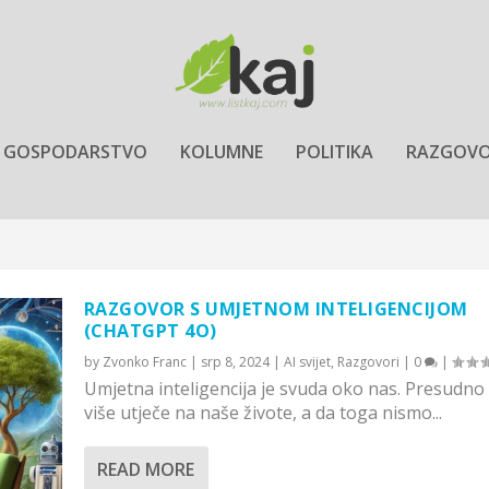
GOSPODARSTVO
KOLUMNE
POLITIKA
RAZGOVO
RAZGOVOR S UMJETNOM INTELIGENCIJOM
(CHATGPT 4O)
by
Zvonko Franc
|
srp 8, 2024
|
AI svijet
,
Razgovori
|
0
|
Umjetna inteligencija je svuda oko nas. Presudno
više utječe na naše živote, a da toga nismo...
READ MORE