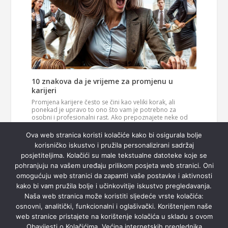
10 znakova da je vrijeme za promjenu u
karijeri
Promjena karijere često se čini kao veliki korak, ali
ponekad je upravo to ono što vam je potrebno za
osobni i profesionalni rast. Ako prepoznajete neke od
ovih znakova, možda je vrijeme da razmislite o novom
Pročitaj
smjeru u svom životu. 1. Vaš posao više vas…
Ova web stranica koristi kolačiće kako bi osigurala bolje
više
korisničko iskustvo i pružila personalizirani sadržaj
posjetiteljima. Kolačići su male tekstualne datoteke koje se
pohranjuju na vašem uređaju prilikom posjeta web stranici. Oni
omogućuju web stranici da zapamti vaše postavke i aktivnosti
kako bi vam pružila bolje i učinkovitije iskustvo pregledavanja.
Naša web stranica može koristiti sljedeće vrste kolačića:
osnovni, analitički, funkcionalni i oglašivački. Korištenjem naše
web stranice pristajete na korištenje kolačića u skladu s ovom
Obavijesti o Kolačićima. Većina internetskih preglednika