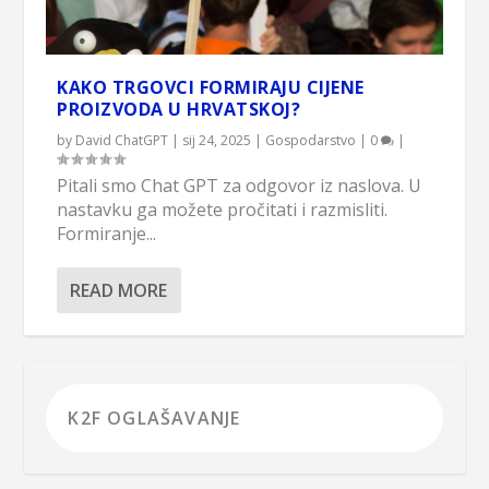
KAKO TRGOVCI FORMIRAJU CIJENE
PROIZVODA U HRVATSKOJ?
by
David ChatGPT
|
sij 24, 2025
|
Gospodarstvo
|
0
|
Pitali smo Chat GPT za odgovor iz naslova. U
nastavku ga možete pročitati i razmisliti.
Formiranje...
READ MORE