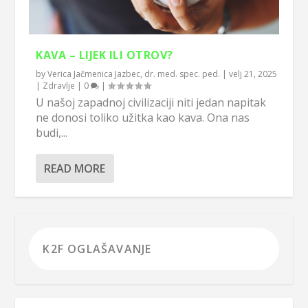
KAVA – LIJEK ILI OTROV?
by
Verica Jačmenica Jazbec, dr. med. spec. ped.
|
velj 21, 2025
|
Zdravlje
|
0
|
U našoj zapadnoj civilizaciji niti jedan napitak
ne donosi toliko užitka kao kava. Ona nas
budi,...
READ MORE