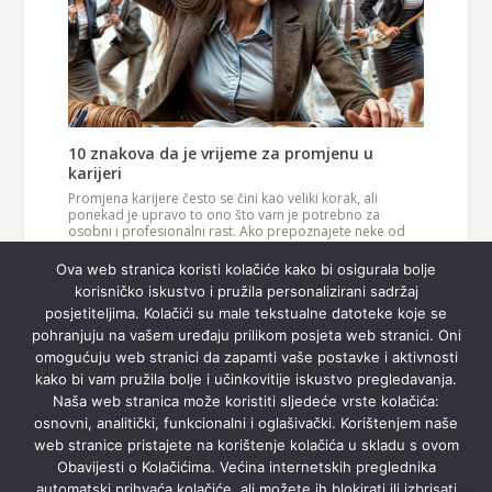
10 znakova da je vrijeme za promjenu u
karijeri
Promjena karijere često se čini kao veliki korak, ali
ponekad je upravo to ono što vam je potrebno za
osobni i profesionalni rast. Ako prepoznajete neke od
ovih znakova, možda je vrijeme da razmislite o novom
Pročitaj
smjeru u svom životu. 1. Vaš posao više vas…
Ova web stranica koristi kolačiće kako bi osigurala bolje
više
korisničko iskustvo i pružila personalizirani sadržaj
posjetiteljima. Kolačići su male tekstualne datoteke koje se
pohranjuju na vašem uređaju prilikom posjeta web stranici. Oni
omogućuju web stranici da zapamti vaše postavke i aktivnosti
kako bi vam pružila bolje i učinkovitije iskustvo pregledavanja.
Naša web stranica može koristiti sljedeće vrste kolačića:
osnovni, analitički, funkcionalni i oglašivački. Korištenjem naše
web stranice pristajete na korištenje kolačića u skladu s ovom
Obavijesti o Kolačićima. Većina internetskih preglednika
automatski prihvaća kolačiće, ali možete ih blokirati ili izbrisati