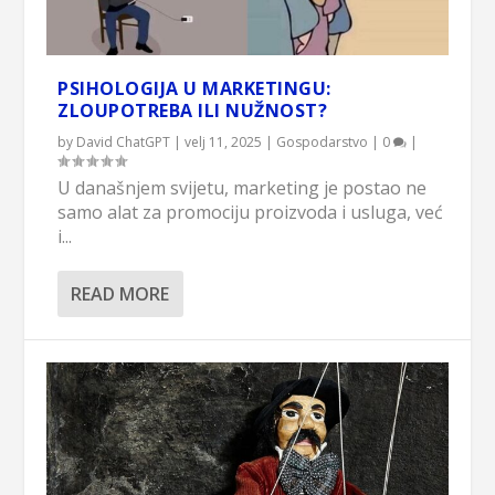
PSIHOLOGIJA U MARKETINGU:
ZLOUPOTREBA ILI NUŽNOST?
by
David ChatGPT
|
velj 11, 2025
|
Gospodarstvo
|
0
|
U današnjem svijetu, marketing je postao ne
samo alat za promociju proizvoda i usluga, već
i...
READ MORE