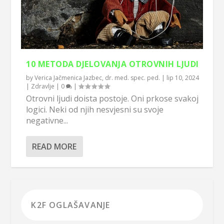
10 METODA DJELOVANJA OTROVNIH LJUDI
by
Verica Jačmenica Jazbec, dr. med. spec. ped.
|
lip 10, 2024
|
Zdravlje
|
0
|
Otrovni ljudi doista postoje. Oni prkose svakoj
logici. Neki od njih nesvjesni su svoje
negativne...
READ MORE