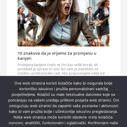
10 znakova da je vrijeme za promjenu u
karijeri
Promjena karijere često se čini kao veliki korak, ali
ponekad je upravo to ono što vam je potrebno za
osobni i profesionalni rast. Ako prepoznajete neke od
ovih znakova, možda je vrijeme da razmislite o novom
Pročitaj
smjeru u svom životu. 1. Vaš posao više vas…
Ova web stranica koristi kolačiće kako bi osigurala bolje
više
korisničko iskustvo i pružila personalizirani sadržaj
posjetiteljima. Kolačići su male tekstualne datoteke koje se
pohranjuju na vašem uređaju prilikom posjeta web stranici. Oni
omogućuju web stranici da zapamti vaše postavke i aktivnosti
kako bi vam pružila bolje i učinkovitije iskustvo pregledavanja.
Naša web stranica može koristiti sljedeće vrste kolačića:
osnovni, analitički, funkcionalni i oglašivački. Korištenjem naše