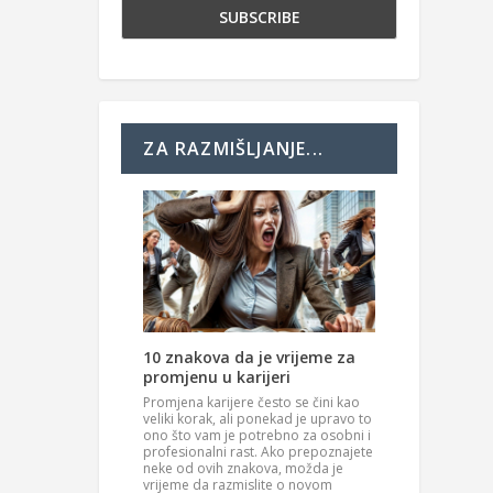
ZA RAZMIŠLJANJE...
10 znakova da je vrijeme za
promjenu u karijeri
Promjena karijere često se čini kao
veliki korak, ali ponekad je upravo to
ono što vam je potrebno za osobni i
profesionalni rast. Ako prepoznajete
neke od ovih znakova, možda je
vrijeme da razmislite o novom