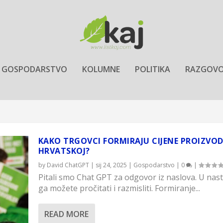
GOSPODARSTVO
KOLUMNE
POLITIKA
RAZGOVO
KAKO TRGOVCI FORMIRAJU CIJENE PROIZVOD
HRVATSKOJ?
by
David ChatGPT
|
sij 24, 2025
|
Gospodarstvo
|
0
|
Pitali smo Chat GPT za odgovor iz naslova. U nas
ga možete pročitati i razmisliti. Formiranje...
READ MORE