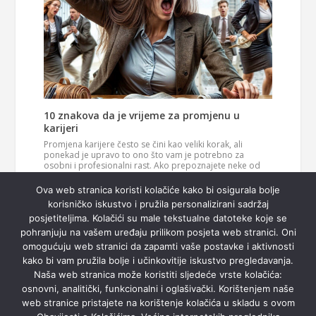
10 znakova da je vrijeme za promjenu u
karijeri
Promjena karijere često se čini kao veliki korak, ali
ponekad je upravo to ono što vam je potrebno za
osobni i profesionalni rast. Ako prepoznajete neke od
ovih znakova, možda je vrijeme da razmislite o novom
Pročitaj
smjeru u svom životu. 1. Vaš posao više vas…
Ova web stranica koristi kolačiće kako bi osigurala bolje
više
korisničko iskustvo i pružila personalizirani sadržaj
posjetiteljima. Kolačići su male tekstualne datoteke koje se
pohranjuju na vašem uređaju prilikom posjeta web stranici. Oni
omogućuju web stranici da zapamti vaše postavke i aktivnosti
kako bi vam pružila bolje i učinkovitije iskustvo pregledavanja.
Naša web stranica može koristiti sljedeće vrste kolačića:
osnovni, analitički, funkcionalni i oglašivački. Korištenjem naše
web stranice pristajete na korištenje kolačića u skladu s ovom