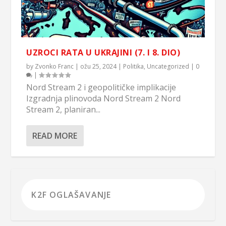
UZROCI RATA U UKRAJINI (7. I 8. DIO)
by
Zvonko Franc
|
ožu 25, 2024
|
Politika
,
Uncategorized
|
0
|
Nord Stream 2 i geopolitičke implikacije
Izgradnja plinovoda Nord Stream 2 Nord
Stream 2, planiran...
READ MORE