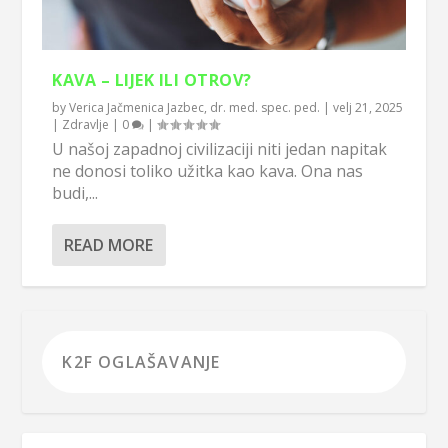
KAVA – LIJEK ILI OTROV?
by
Verica Jačmenica Jazbec, dr. med. spec. ped.
|
velj 21, 2025
|
Zdravlje
|
0
|
U našoj zapadnoj civilizaciji niti jedan napitak
ne donosi toliko užitka kao kava. Ona nas
budi,...
READ MORE