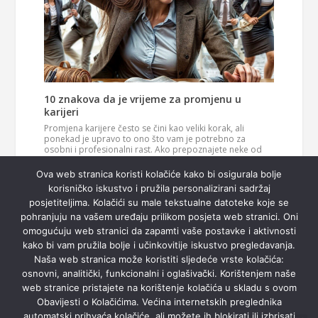
10 znakova da je vrijeme za promjenu u
karijeri
Promjena karijere često se čini kao veliki korak, ali
ponekad je upravo to ono što vam je potrebno za
osobni i profesionalni rast. Ako prepoznajete neke od
ovih znakova, možda je vrijeme da razmislite o novom
Pročitaj
smjeru u svom životu. 1. Vaš posao više vas…
Ova web stranica koristi kolačiće kako bi osigurala bolje
više
korisničko iskustvo i pružila personalizirani sadržaj
posjetiteljima. Kolačići su male tekstualne datoteke koje se
pohranjuju na vašem uređaju prilikom posjeta web stranici. Oni
omogućuju web stranici da zapamti vaše postavke i aktivnosti
kako bi vam pružila bolje i učinkovitije iskustvo pregledavanja.
Naša web stranica može koristiti sljedeće vrste kolačića:
osnovni, analitički, funkcionalni i oglašivački. Korištenjem naše
web stranice pristajete na korištenje kolačića u skladu s ovom
Obavijesti o Kolačićima. Većina internetskih preglednika
automatski prihvaća kolačiće, ali možete ih blokirati ili izbrisati