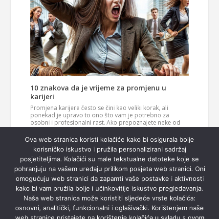
10 znakova da je vrijeme za promjenu u
karijeri
Promjena karijere često se čini kao veliki korak, ali
ponekad je upravo to ono što vam je potrebno za
osobni i profesionalni rast. Ako prepoznajete neke od
ovih znakova, možda je vrijeme da razmislite o novom
Pročitaj
smjeru u svom životu. 1. Vaš posao više vas…
Ova web stranica koristi kolačiće kako bi osigurala bolje
više
korisničko iskustvo i pružila personalizirani sadržaj
posjetiteljima. Kolačići su male tekstualne datoteke koje se
pohranjuju na vašem uređaju prilikom posjeta web stranici. Oni
omogućuju web stranici da zapamti vaše postavke i aktivnosti
kako bi vam pružila bolje i učinkovitije iskustvo pregledavanja.
Naša web stranica može koristiti sljedeće vrste kolačića:
osnovni, analitički, funkcionalni i oglašivački. Korištenjem naše
web stranice pristajete na korištenje kolačića u skladu s ovom