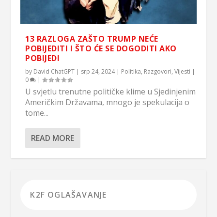
13 RAZLOGA ZAŠTO TRUMP NEĆE
POBIJEDITI I ŠTO ĆE SE DOGODITI AKO
POBIJEDI
by
David ChatGPT
|
srp 24, 2024
|
Politika
,
Razgovori
,
Vijesti
|
0
|
U svjetlu trenutne političke klime u Sjedinjenim
Američkim Državama, mnogo je spekulacija o
tome...
READ MORE