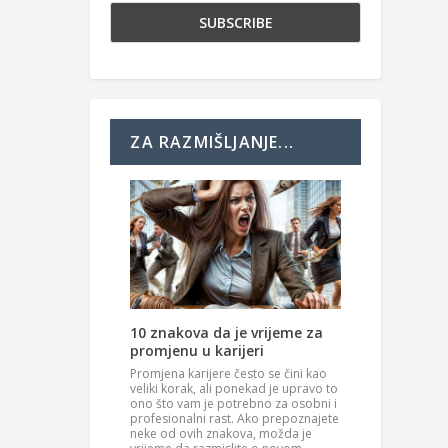
ZA RAZMIŠLJANJE...
10 znakova da je vrijeme za
promjenu u karijeri
Promjena karijere često se čini kao
veliki korak, ali ponekad je upravo to
ono što vam je potrebno za osobni i
profesionalni rast. Ako prepoznajete
neke od ovih znakova, možda je