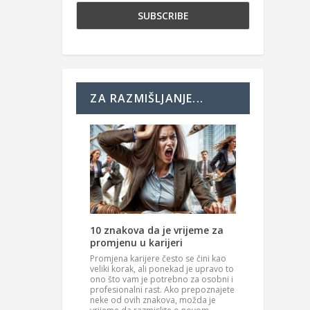
ZA RAZMIŠLJANJE...
10 znakova da je vrijeme za
promjenu u karijeri
Promjena karijere često se čini kao
veliki korak, ali ponekad je upravo to
ono što vam je potrebno za osobni i
profesionalni rast. Ako prepoznajete
neke od ovih znakova, možda je