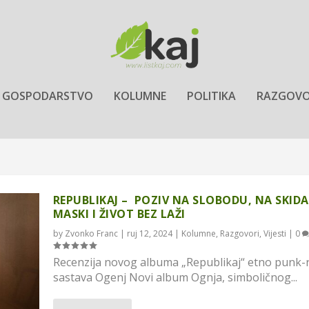
GOSPODARSTVO
KOLUMNE
POLITIKA
RAZGOVO
REPUBLIKAJ – POZIV NA SLOBODU, NA SKIDA
MASKI I ŽIVOT BEZ LAŽI
by
Zvonko Franc
|
ruj 12, 2024
|
Kolumne
,
Razgovori
,
Vijesti
|
0
Recenzija novog albuma „Republikaj“ etno punk-
sastava Ogenj Novi album Ognja, simboličnog...