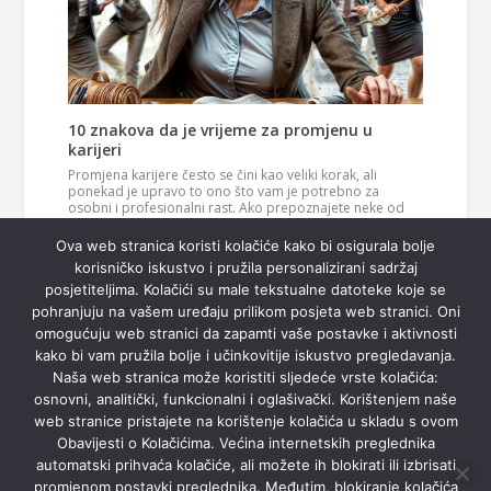
10 znakova da je vrijeme za promjenu u
karijeri
Promjena karijere često se čini kao veliki korak, ali
ponekad je upravo to ono što vam je potrebno za
osobni i profesionalni rast. Ako prepoznajete neke od
ovih znakova, možda je vrijeme da razmislite o novom
Pročitaj
smjeru u svom životu. 1. Vaš posao više vas…
Ova web stranica koristi kolačiće kako bi osigurala bolje
više
korisničko iskustvo i pružila personalizirani sadržaj
posjetiteljima. Kolačići su male tekstualne datoteke koje se
pohranjuju na vašem uređaju prilikom posjeta web stranici. Oni
omogućuju web stranici da zapamti vaše postavke i aktivnosti
kako bi vam pružila bolje i učinkovitije iskustvo pregledavanja.
Naša web stranica može koristiti sljedeće vrste kolačića:
osnovni, analitički, funkcionalni i oglašivački. Korištenjem naše
web stranice pristajete na korištenje kolačića u skladu s ovom
Obavijesti o Kolačićima. Većina internetskih preglednika
automatski prihvaća kolačiće, ali možete ih blokirati ili izbrisati
promjenom postavki preglednika. Međutim, blokiranje kolačića