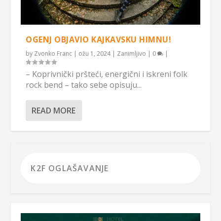
OGENJ OBJAVIO KAJKAVSKU HIMNU!
by
Zvonko Franc
|
ožu 1, 2024
|
Zanimljivo
|
0
|
– Koprivnički pršteći, energični i iskreni folk
rock bend – tako sebe opisuju...
READ MORE