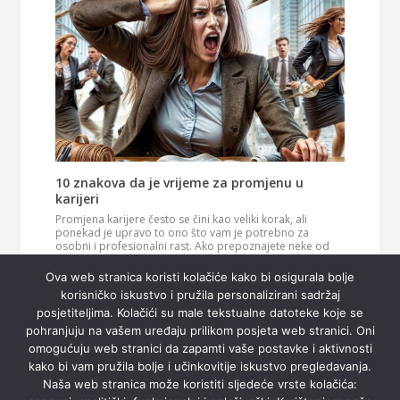
10 znakova da je vrijeme za promjenu u
karijeri
Promjena karijere često se čini kao veliki korak, ali
ponekad je upravo to ono što vam je potrebno za
osobni i profesionalni rast. Ako prepoznajete neke od
ovih znakova, možda je vrijeme da razmislite o novom
Pročitaj
smjeru u svom životu. 1. Vaš posao više vas…
Ova web stranica koristi kolačiće kako bi osigurala bolje
više
korisničko iskustvo i pružila personalizirani sadržaj
posjetiteljima. Kolačići su male tekstualne datoteke koje se
pohranjuju na vašem uređaju prilikom posjeta web stranici. Oni
omogućuju web stranici da zapamti vaše postavke i aktivnosti
kako bi vam pružila bolje i učinkovitije iskustvo pregledavanja.
Naša web stranica može koristiti sljedeće vrste kolačića: