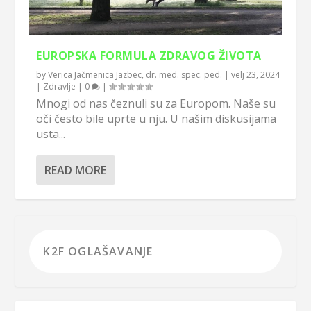
EUROPSKA FORMULA ZDRAVOG ŽIVOTA
by
Verica Jačmenica Jazbec, dr. med. spec. ped.
|
velj 23, 2024
|
Zdravlje
|
0
|
Mnogi od nas čeznuli su za Europom. Naše su
oči često bile uprte u nju. U našim diskusijama
usta...
READ MORE