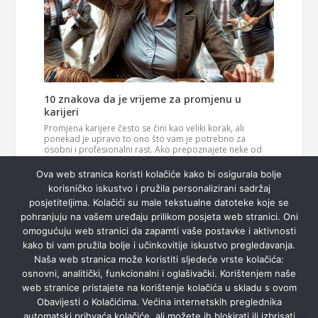
10 znakova da je vrijeme za promjenu u
karijeri
Promjena karijere često se čini kao veliki korak, ali
ponekad je upravo to ono što vam je potrebno za
osobni i profesionalni rast. Ako prepoznajete neke od
ovih znakova, možda je vrijeme da razmislite o novom
Pročitaj
smjeru u svom životu. 1. Vaš posao više vas…
Ova web stranica koristi kolačiće kako bi osigurala bolje
više
korisničko iskustvo i pružila personalizirani sadržaj
posjetiteljima. Kolačići su male tekstualne datoteke koje se
pohranjuju na vašem uređaju prilikom posjeta web stranici. Oni
omogućuju web stranici da zapamti vaše postavke i aktivnosti
kako bi vam pružila bolje i učinkovitije iskustvo pregledavanja.
Naša web stranica može koristiti sljedeće vrste kolačića:
osnovni, analitički, funkcionalni i oglašivački. Korištenjem naše
web stranice pristajete na korištenje kolačića u skladu s ovom
Obavijesti o Kolačićima. Većina internetskih preglednika
automatski prihvaća kolačiće, ali možete ih blokirati ili izbrisati