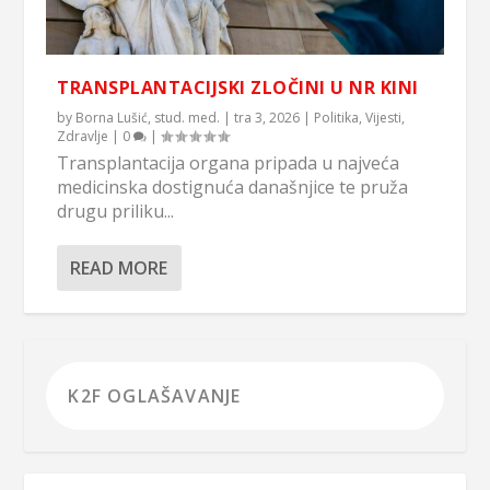
TRANSPLANTACIJSKI ZLOČINI U NR KINI
by
Borna Lušić, stud. med.
|
tra 3, 2026
|
Politika
,
Vijesti
,
Zdravlje
|
0
|
Transplantacija organa pripada u najveća
medicinska dostignuća današnjice te pruža
drugu priliku...
READ MORE