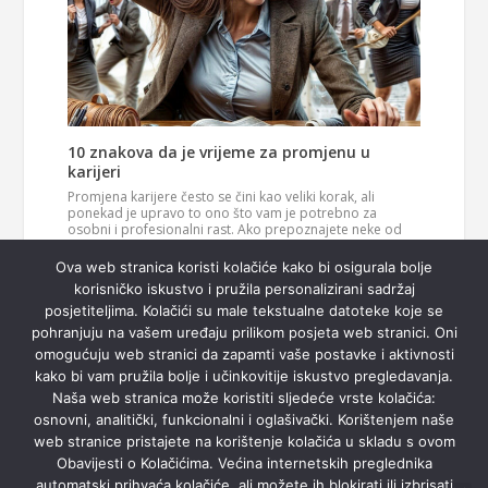
10 znakova da je vrijeme za promjenu u
karijeri
Promjena karijere često se čini kao veliki korak, ali
ponekad je upravo to ono što vam je potrebno za
osobni i profesionalni rast. Ako prepoznajete neke od
ovih znakova, možda je vrijeme da razmislite o novom
Pročitaj
smjeru u svom životu. 1. Vaš posao više vas…
Ova web stranica koristi kolačiće kako bi osigurala bolje
više
korisničko iskustvo i pružila personalizirani sadržaj
posjetiteljima. Kolačići su male tekstualne datoteke koje se
pohranjuju na vašem uređaju prilikom posjeta web stranici. Oni
omogućuju web stranici da zapamti vaše postavke i aktivnosti
kako bi vam pružila bolje i učinkovitije iskustvo pregledavanja.
Naša web stranica može koristiti sljedeće vrste kolačića:
osnovni, analitički, funkcionalni i oglašivački. Korištenjem naše
web stranice pristajete na korištenje kolačića u skladu s ovom
Obavijesti o Kolačićima. Većina internetskih preglednika
automatski prihvaća kolačiće, ali možete ih blokirati ili izbrisati