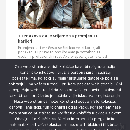
10 znakova da je vrijeme za promjenu u
karijeri
Promjena karijere često se čini kao veliki korak, ali
ponekad je upravo to ono što vam je potrebno za
osobni i profesionalni rast. Ako prepoznajete neke od
ovih znakova, možda je vrijeme da razmislite o novom
Pročitaj
smjeru u svom životu. 1. Vaš posao više vas…
Ova web stranica koristi kolačiće kako bi osigurala bolje
više
korisničko iskustvo i pružila personalizirani sadržaj
posjetiteljima. Kolačići su male tekstualne datoteke koje se
pohranjuju na vašem uređaju prilikom posjeta web stranici. Oni
omogućuju web stranici da zapamti vaše postavke i aktivnosti
kako bi vam pružila bolje i učinkovitije iskustvo pregledavanja.
Naša web stranica može koristiti sljedeće vrste kolačića:
osnovni, analitički, funkcionalni i oglašivački. Korištenjem naše
web stranice pristajete na korištenje kolačića u skladu s ovom
Obavijesti o Kolačićima. Većina internetskih preglednika
automatski prihvaća kolačiće, ali možete ih blokirati ili izbrisati