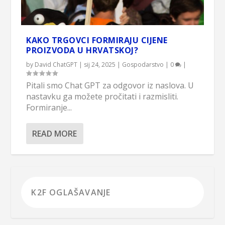
KAKO TRGOVCI FORMIRAJU CIJENE
PROIZVODA U HRVATSKOJ?
by
David ChatGPT
|
sij 24, 2025
|
Gospodarstvo
|
0
|
Pitali smo Chat GPT za odgovor iz naslova. U
nastavku ga možete pročitati i razmisliti.
Formiranje...
READ MORE