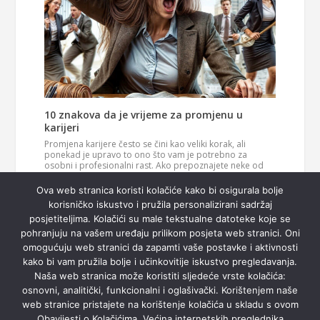
10 znakova da je vrijeme za promjenu u
karijeri
Promjena karijere često se čini kao veliki korak, ali
ponekad je upravo to ono što vam je potrebno za
osobni i profesionalni rast. Ako prepoznajete neke od
ovih znakova, možda je vrijeme da razmislite o novom
Pročitaj
smjeru u svom životu. 1. Vaš posao više vas…
Ova web stranica koristi kolačiće kako bi osigurala bolje
više
korisničko iskustvo i pružila personalizirani sadržaj
posjetiteljima. Kolačići su male tekstualne datoteke koje se
pohranjuju na vašem uređaju prilikom posjeta web stranici. Oni
omogućuju web stranici da zapamti vaše postavke i aktivnosti
kako bi vam pružila bolje i učinkovitije iskustvo pregledavanja.
Naša web stranica može koristiti sljedeće vrste kolačića:
osnovni, analitički, funkcionalni i oglašivački. Korištenjem naše
web stranice pristajete na korištenje kolačića u skladu s ovom
Obavijesti o Kolačićima. Većina internetskih preglednika