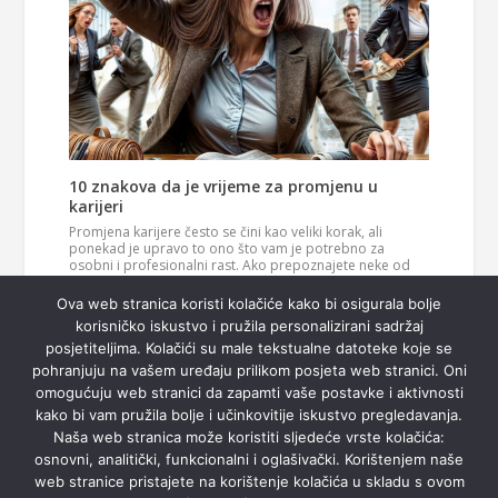
10 znakova da je vrijeme za promjenu u
karijeri
Promjena karijere često se čini kao veliki korak, ali
ponekad je upravo to ono što vam je potrebno za
osobni i profesionalni rast. Ako prepoznajete neke od
ovih znakova, možda je vrijeme da razmislite o novom
Pročitaj
smjeru u svom životu. 1. Vaš posao više vas…
Ova web stranica koristi kolačiće kako bi osigurala bolje
više
korisničko iskustvo i pružila personalizirani sadržaj
posjetiteljima. Kolačići su male tekstualne datoteke koje se
pohranjuju na vašem uređaju prilikom posjeta web stranici. Oni
omogućuju web stranici da zapamti vaše postavke i aktivnosti
kako bi vam pružila bolje i učinkovitije iskustvo pregledavanja.
Naša web stranica može koristiti sljedeće vrste kolačića:
osnovni, analitički, funkcionalni i oglašivački. Korištenjem naše
web stranice pristajete na korištenje kolačića u skladu s ovom