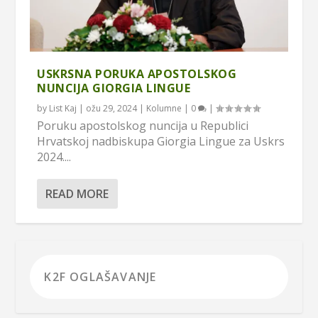
USKRSNA PORUKA APOSTOLSKOG
NUNCIJA GIORGIA LINGUE
by
List Kaj
|
ožu 29, 2024
|
Kolumne
|
0
|
Poruku apostolskog nuncija u Republici
Hrvatskoj nadbiskupa Giorgia Lingue za Uskrs
2024....
READ MORE