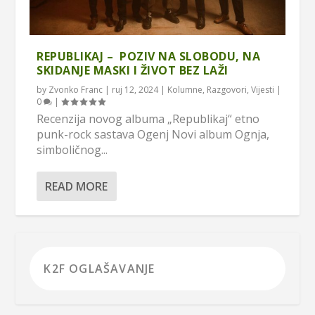
REPUBLIKAJ – POZIV NA SLOBODU, NA
SKIDANJE MASKI I ŽIVOT BEZ LAŽI
by
Zvonko Franc
|
ruj 12, 2024
|
Kolumne
,
Razgovori
,
Vijesti
|
0
|
Recenzija novog albuma „Republikaj“ etno
punk-rock sastava Ogenj Novi album Ognja,
simboličnog...
READ MORE