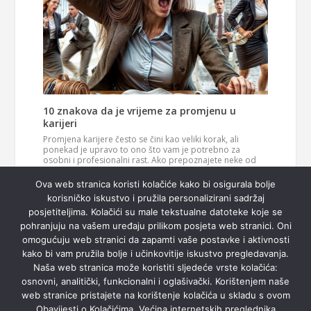
10 znakova da je vrijeme za promjenu u
karijeri
Promjena karijere često se čini kao veliki korak, ali
ponekad je upravo to ono što vam je potrebno za
osobni i profesionalni rast. Ako prepoznajete neke od
ovih znakova, možda je vrijeme da razmislite o novom
Pročitaj
smjeru u svom životu. 1. Vaš posao više vas…
Ova web stranica koristi kolačiće kako bi osigurala bolje
više
korisničko iskustvo i pružila personalizirani sadržaj
posjetiteljima. Kolačići su male tekstualne datoteke koje se
pohranjuju na vašem uređaju prilikom posjeta web stranici. Oni
omogućuju web stranici da zapamti vaše postavke i aktivnosti
kako bi vam pružila bolje i učinkovitije iskustvo pregledavanja.
Naša web stranica može koristiti sljedeće vrste kolačića:
osnovni, analitički, funkcionalni i oglašivački. Korištenjem naše
web stranice pristajete na korištenje kolačića u skladu s ovom
Obavijesti o Kolačićima. Većina internetskih preglednika