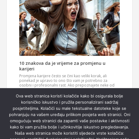
10 znakova da je vrijeme za promjenu u
karijeri
Promjena karijere često se čini kao veliki korak, ali
ponekad je upravo to ono što vam je potrebno za
osobni i profesionalni rast. Ako prepoznajete neke od
ovih znakova, možda je vrijeme da razmislite o novom
Pročitaj
smjeru u svom životu. 1. Vaš posao više vas…
Ova web stranica koristi kolačiće kako bi osigurala bolje
više
korisničko iskustvo i pružila personalizirani sadržaj
posjetiteljima. Kolačići su male tekstualne datoteke koje se
pohranjuju na vašem uređaju prilikom posjeta web stranici. Oni
omogućuju web stranici da zapamti vaše postavke i aktivnosti
kako bi vam pružila bolje i učinkovitije iskustvo pregledavanja.
Naša web stranica može koristiti sljedeće vrste kolačića: