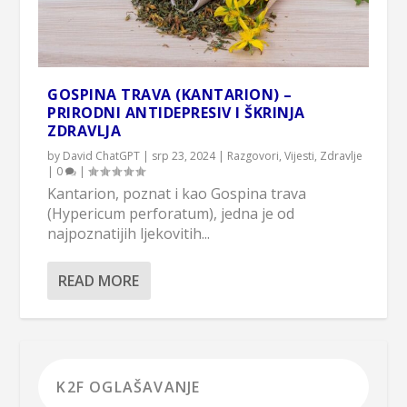
GOSPINA TRAVA (KANTARION) –
PRIRODNI ANTIDEPRESIV I ŠKRINJA
ZDRAVLJA
by
David ChatGPT
|
srp 23, 2024
|
Razgovori
,
Vijesti
,
Zdravlje
|
0
|
Kantarion, poznat i kao Gospina trava
(Hypericum perforatum), jedna je od
najpoznatijih ljekovitih...
READ MORE