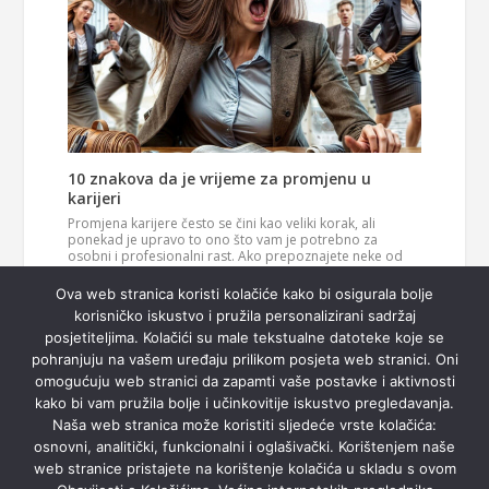
10 znakova da je vrijeme za promjenu u
karijeri
Promjena karijere često se čini kao veliki korak, ali
ponekad je upravo to ono što vam je potrebno za
osobni i profesionalni rast. Ako prepoznajete neke od
ovih znakova, možda je vrijeme da razmislite o novom
Pročitaj
smjeru u svom životu. 1. Vaš posao više vas…
Ova web stranica koristi kolačiće kako bi osigurala bolje
više
korisničko iskustvo i pružila personalizirani sadržaj
posjetiteljima. Kolačići su male tekstualne datoteke koje se
pohranjuju na vašem uređaju prilikom posjeta web stranici. Oni
omogućuju web stranici da zapamti vaše postavke i aktivnosti
kako bi vam pružila bolje i učinkovitije iskustvo pregledavanja.
Naša web stranica može koristiti sljedeće vrste kolačića:
osnovni, analitički, funkcionalni i oglašivački. Korištenjem naše
web stranice pristajete na korištenje kolačića u skladu s ovom